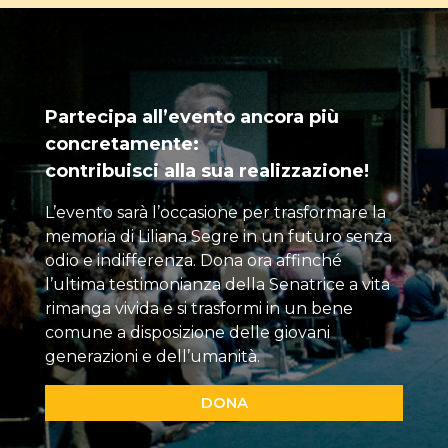
Partecipa all’evento ancora più
concretamente:
contribuisci alla sua realizzazione!
L’evento sarà l’occasione per trasformare la
memoria di Liliana Segre in un futuro senza
odio e indifferenza. Dona ora affinché
l’ultima testimonianza della Senatrice a vita
rimanga vivida e si trasformi in un bene
comune a disposizione delle giovani
generazioni e dell’umanità.
DONA